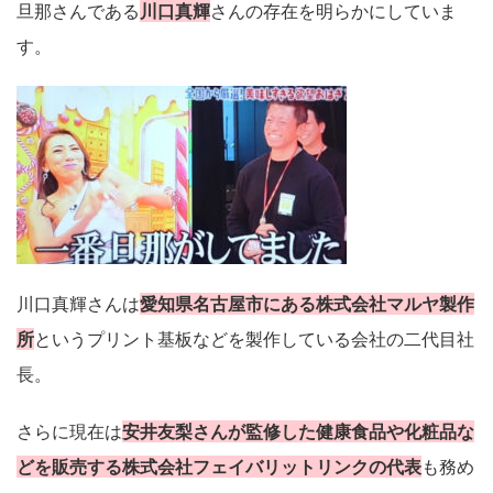
旦那さんである
川口真輝
さんの存在を明らかにしていま
す。
川口真輝さんは
愛知県名古屋市にある株式会社マルヤ製作
所
というプリント基板などを製作している会社の二代目社
長。
さらに現在は
安井友梨さんが監修した健康食品や化粧品な
どを販売する株式会社フェイバリットリンクの代表
も務め