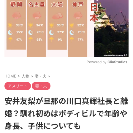
Powered by 
GliaStudios
M
HOME
>
人物
>
妻・夫
>
u
t
アスリート
妻・夫
e
安井友梨が旦那の川口真輝社長と離
婚？馴れ初めはボディビルで年齢や
身長、子供についても