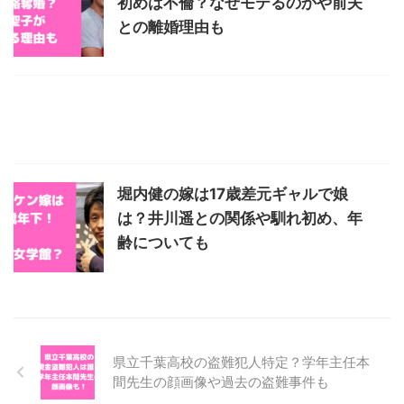
初めは不倫？なぜモテるのかや前夫
との離婚理由も
堀内健の嫁は17歳差元ギャルで娘
は？井川遥との関係や馴れ初め、年
齢についても
県立千葉高校の盗難犯人特定？学年主任本
間先生の顔画像や過去の盗難事件も