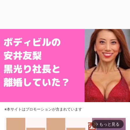
※本サイトはプロモーションが含まれています
もっと見る
arrow_forward_ios