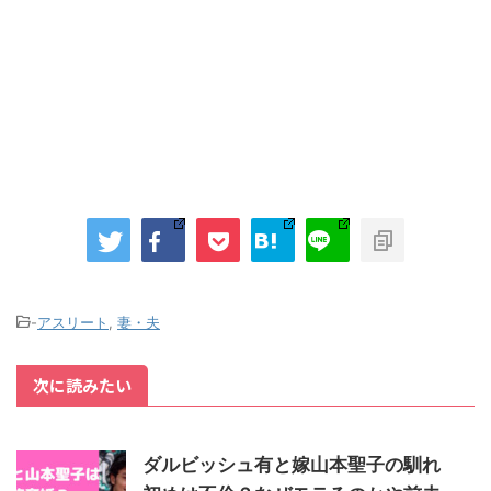
-
アスリート
,
妻・夫
次に読みたい
ダルビッシュ有と嫁山本聖子の馴れ