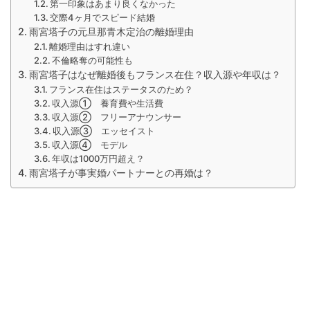
第一印象はあまり良くなかった
交際4ヶ月でスピード結婚
雨宮塔子の元旦那青木定治の離婚理由
離婚理由はすれ違い
不倫略奪の可能性も
雨宮塔子はなぜ離婚後もフランス在住？収入源や年収は？
フランス在住はステータスのため？
収入源① 養育費や生活費
収入源② フリーアナウンサー
収入源③ エッセイスト
収入源④ モデル
年収は1000万円超え？
雨宮塔子が事実婚パートナーとの再婚は？