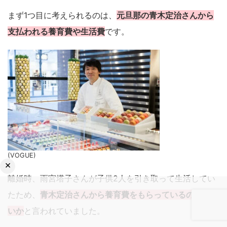
まず1つ目に考えられるのは、
元旦那の青木定治さんから
支払われる養育費や生活費
です。
(VOGUE)
×
離婚時、雨宮塔子さんが子供2人を引き取って生活してい
たため、
青木定治さんから養育費をもらっているのではな
いか
と言われていました。