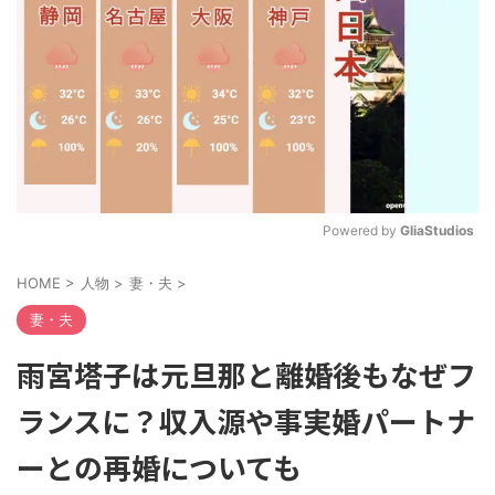
Powered by 
GliaStudios
M
HOME
>
人物
>
妻・夫
>
u
t
妻・夫
e
雨宮塔子は元旦那と離婚後もなぜフ
ランスに？収入源や事実婚パートナ
ーとの再婚についても