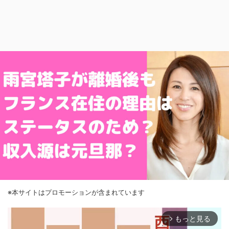
※本サイトはプロモーションが含まれています
もっと見る
arrow_forward_ios