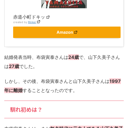
赤道小町ドキッ
created by
Rinker
Amazon
結婚発表当時、布袋寅泰さんは
24歳
で、山下久美子さん
は
27歳
でした。
しかし、その後、布袋寅泰さんと山下久美子さんは
1997
年に離婚
することとなったのです。
馴れ初めは？