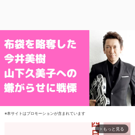
※本サイトはプロモーションが含まれています
もっと見る
arrow_forward_ios