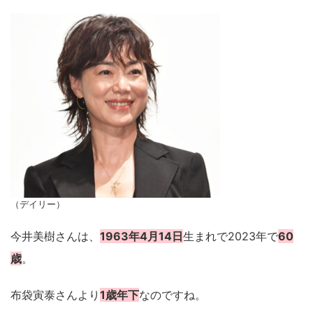
（デイリー）
今井美樹さんは、
1963年4月14日
生まれで2023年で
60
歳
。
布袋寅泰さんより
1歳年下
なのですね。