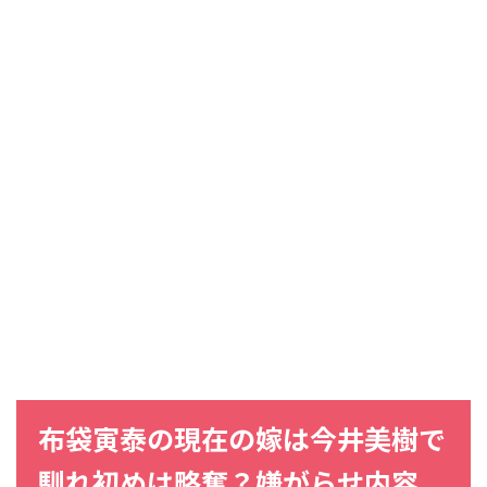
布袋寅泰
の現在の
嫁
は
今井美樹
で
馴れ初め
は略奪？嫌がらせ内容