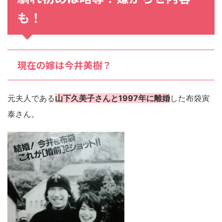
も！
現在の嫁は今井美樹？
元夫人である
山下久美子さんと1997年に離婚
した布袋寅
泰さん。