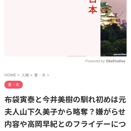
Powered by 
GliaStudios
M
HOME
>
人物
>
妻・夫
>
u
t
妻・夫
e
布袋寅泰と今井美樹の馴れ初めは元
夫人山下久美子から略奪？嫌がらせ
内容や高岡早紀とのフライデーにつ