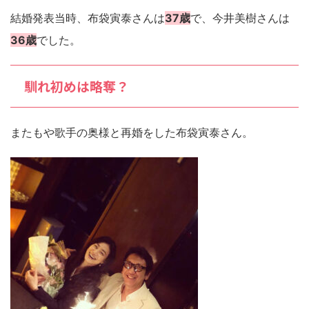
結婚発表当時、布袋寅泰さんは
37歳
で、今井美樹さんは
36歳
でした。
馴れ初めは略奪？
またもや歌手の奥様と再婚をした布袋寅泰さん。