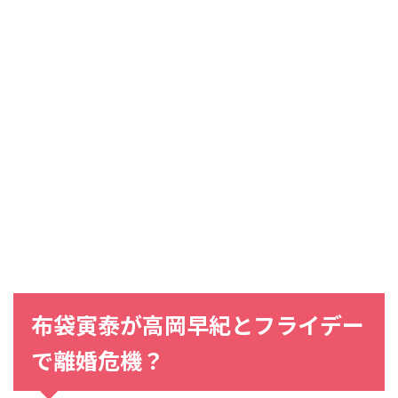
布袋寅泰
が
高岡早紀
と
フライデー
で離婚危機？