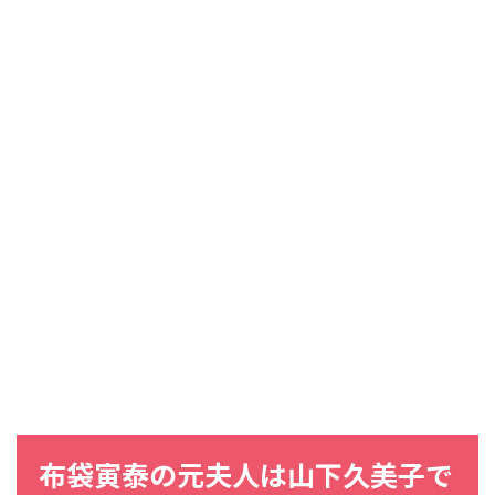
布袋寅泰
の
元夫人
は
山下久美子
で