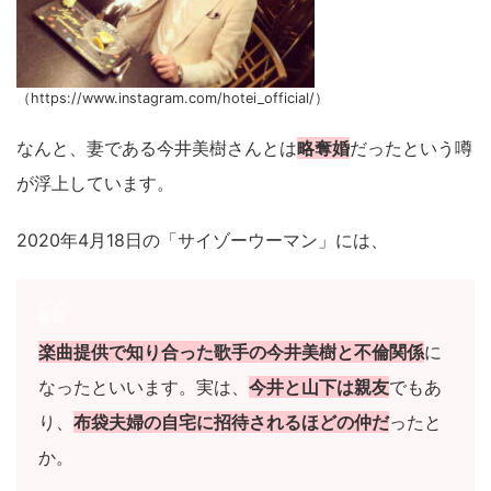
（https://www.instagram.com/hotei_official/）
なんと、妻である今井美樹さんとは
略奪婚
だったという噂
が浮上しています。
2020年4月18日の「サイゾーウーマン」には、
楽曲提供で知り合った歌手の今井美樹と不倫関係
に
なったといいます。実は、
今井と山下は親友
でもあ
り、
布袋夫婦の自宅に招待されるほどの仲だ
ったと
か。