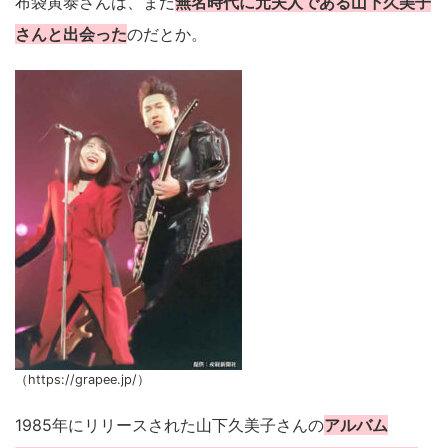
布袋寅泰さんは、まだ
無名時代に元夫人である山下久美子
さんと出会った
のだとか。
（https://grapee.jp/）
1985年にリリースされた山下久美子さんの
アルバム