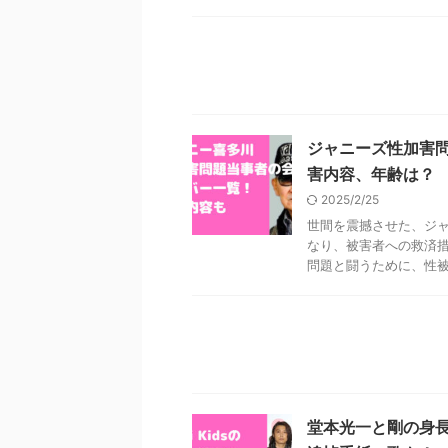
ジャニーズ性加害
害内容、年齢は？
2025/2/25
世間を震撼させた、ジャ
なり、被害者への救済措
問題と闘うために、性被害
堂本光一と剛の身