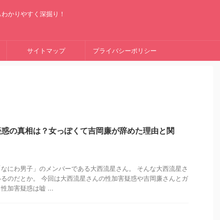
もわかりやすく深掘り！
サイトマップ
プライバシーポリシー
疑惑の真相は？女っぽくて吉岡廉が辞めた理由と関
なにわ男子」のメンバーである大西流星さん。 そんな大西流星さ
るのだとか。 今回は大西流星さんの性加害疑惑や吉岡廉さんとガ
加害疑惑は嘘 ...