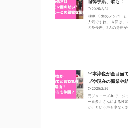
追悼手紙、歌も！
2025/2/24
KinKi Kidsのメ
人気ですね。 今回は、
の身長差、2人の身長が低い
平本淳也が金目当
プや現在の職業や
2025/2/26
元ジャニーズJr.で、
ー喜多川さんによる性
か」という声も少なくあり