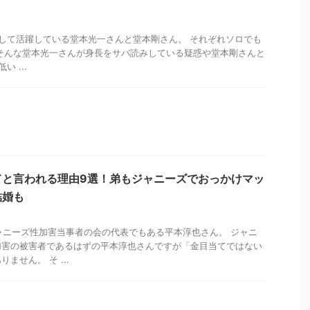
ンバーとして活躍している堂本光一さんと堂本剛さん。 それぞれソロでも
そんな堂本光一さんが身長をサバ読みしている疑惑や堂本剛さんと
 ...
てと言われる理由9選！弟もジャニーズでおっかけマッ
結婚も
ジャニーズ性加害当事者の会の代表でもある平本淳也さん。 ジャニ
加害の被害者であるはずの平本淳也さんですが「金目当てではない
ません。 そ ...