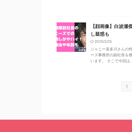
【顔画像】白波瀬
し疑惑も
2025/2/25
ジャニー喜多川さんの性
ーズ事務所の副社長を
います。 そこで今回は、
1