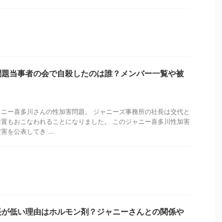
問題当事者の会で自殺したのは誰？メンバー一覧や被
ニー喜多川さんの性加害問題。 ジャニーズ事務所の社長は交代と
置もおこなわれることになりました。 このジャニー喜多川性加害
を公表してき ...
長が低い理由はホルモン剤？ジャニーさんとの関係や