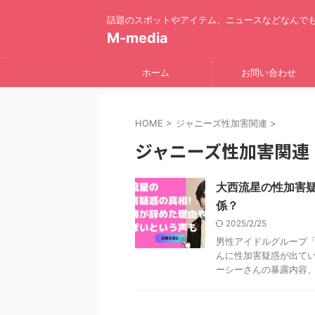
話題のスポットやアイテム、ニュースなどなんで
M-media
ホーム
お問い合わせ
HOME
>
ジャニーズ性加害関連
>
ジャニーズ性加害関連
大西流星の性加害
係？
2025/2/25
男性アイドルグループ「
んに性加害疑惑が出てい
ーシーさんの暴露内容、性