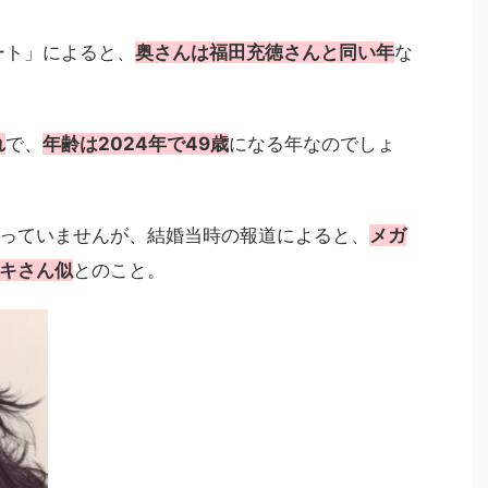
ノート」によると、
奥さんは福田充徳さんと同い年
な
れ
で、
年齢は2024年で49歳
になる年なのでしょ
っていませんが、結婚当時の報道によると、
メガ
キさん似
とのこと。