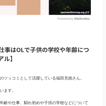
Powered by 
GliaStudios
M
u
t
仕事はOLで子供の学校や年齢につ
e
アル】
のツッコミとして活躍している福田充徳さん。
います。
年齢や仕事、馴れ初めや子供の学校などについて