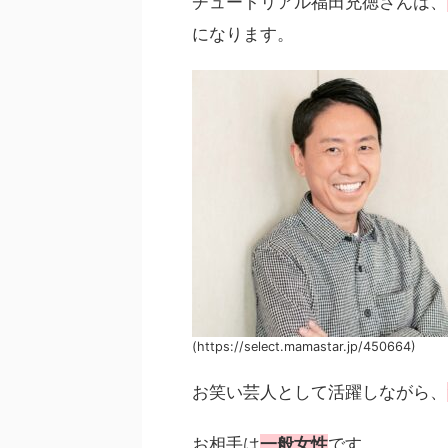
チュートリアル福田充徳さんは、
になります。
(https://select.mamastar.jp/450664)
お笑い芸人として活躍しながら、
お相手は
一般女性
です。