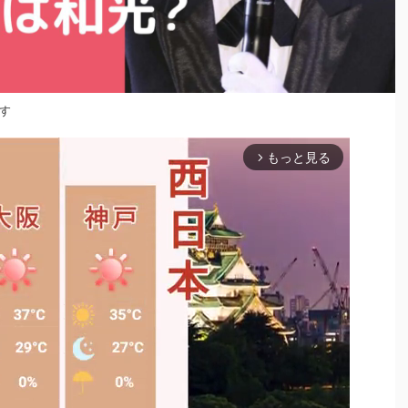
す
もっと見る
arrow_forward_ios