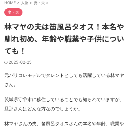
M
HOME
>
人物
>
妻・夫
>
u
t
妻・夫
e
林マヤの夫は笛風呂タオス！本名や
馴れ初め、年齢や職業や子供につい
ても！
2025-02-25
元パリコレモデルでタレントとしても活躍している林マヤ
さん。
茨城県守谷市に移住していることでも知られていますが、
旦那さんはどんな方なのでしょうか。
林マヤさんの夫、笛風呂タオスさんの本名や年齢、職業や