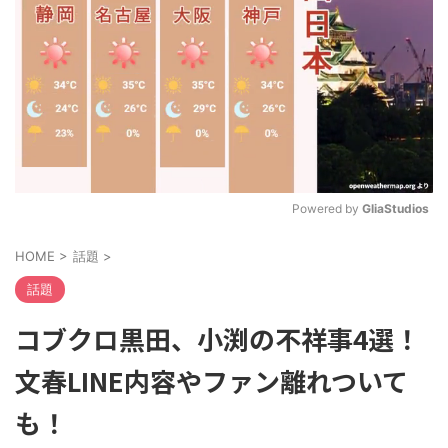
Powered by 
GliaStudios
M
HOME
>
話題
>
u
t
話題
e
コブクロ黒田、小渕の不祥事4選！
文春LINE内容やファン離れついて
も！