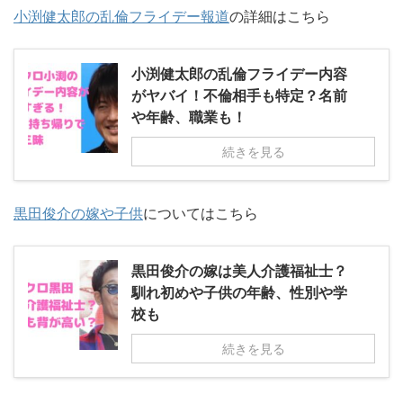
小渕健太郎の乱倫フライデー報道
の詳細はこちら
小渕健太郎の乱倫フライデー内容
がヤバイ！不倫相手も特定？名前
や年齢、職業も！
続きを見る
黒田俊介の嫁や子供
についてはこちら
黒田俊介の嫁は美人介護福祉士？
馴れ初めや子供の年齢、性別や学
校も
続きを見る