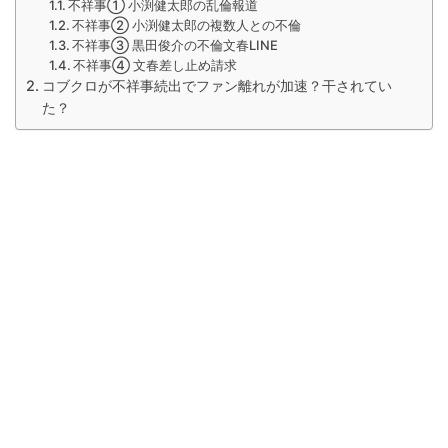
不祥事① 小渕健太郎の乱倫報道
不祥事② 小渕健太郎の複数人との不倫
不祥事③ 黒田俊介の不倫文春LINE
不祥事④ 文春差し止め請求
コブクロが不祥事続出でファン離れが加速？干されてい
た？