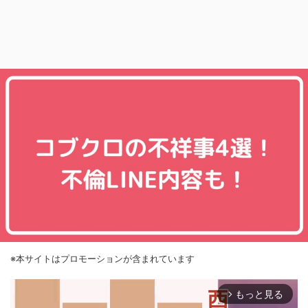
※本サイトはプロモーションが含まれています
もっと見る
arrow_forward_ios