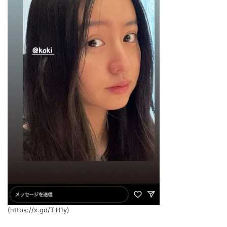
(https://x.gd/TlH1y)