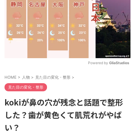
Powered by 
GliaStudios
M
HOME
>
人物
>
見た目の変化・整形
>
u
t
見た目の変化・整形
e
kokiが鼻の穴が残念と話題で整形
した？歯が黄色くて肌荒れがやば
い？