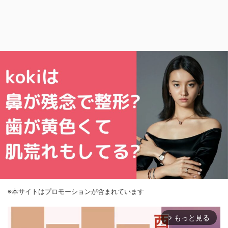
※本サイトはプロモーションが含まれています
もっと見る
arrow_forward_ios