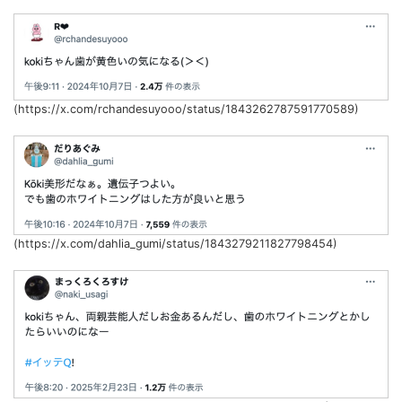
(https://x.com/rchandesuyooo/status/1843262787591770589)
(https://x.com/dahlia_gumi/status/1843279211827798454)