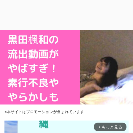
※本サイトはプロモーションが含まれています
もっと見る
arrow_forward_ios