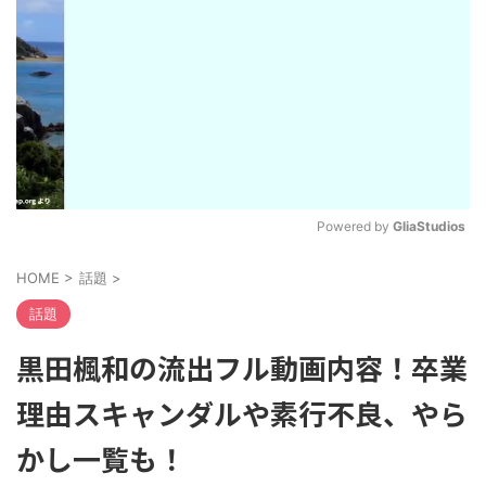
Powered by 
GliaStudios
M
HOME
>
話題
>
u
t
話題
e
黒田楓和の流出フル動画内容！卒業
理由スキャンダルや素行不良、やら
かし一覧も！