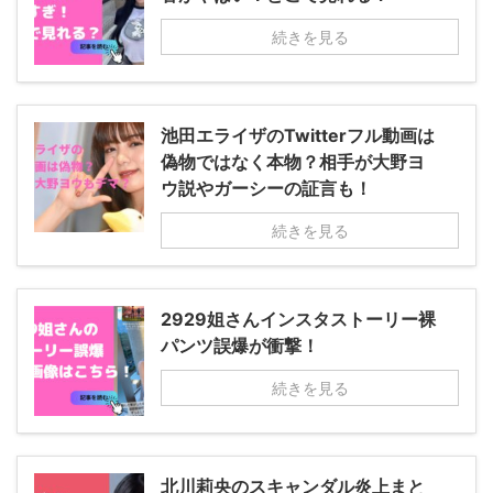
続きを見る
池田エライザのTwitterフル動画は
偽物ではなく本物？相手が大野ヨ
ウ説やガーシーの証言も！
続きを見る
2929姐さんインスタストーリー裸
パンツ誤爆が衝撃！
続きを見る
北川莉央のスキャンダル炎上まと