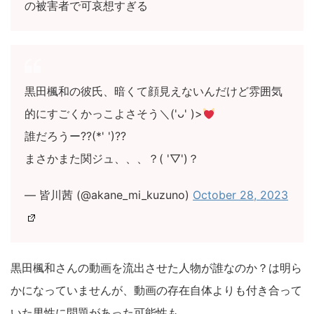
の被害者で可哀想すぎる
黒田楓和の彼氏、暗くて顔見えないんだけど雰囲気
的にすごくかっこよさそう＼('ᴗ' )>
誰だろうー??(*' ')??
まさかまた関ジュ、、、？( '▽')？
— 皆川茜 (@akane_mi_kuzuno)
October 28, 2023
黒田楓和さんの動画を流出させた人物が誰なのか？は明ら
かになっていませんが、動画の存在自体よりも付き合って
いた男性に問題があった可能性も。