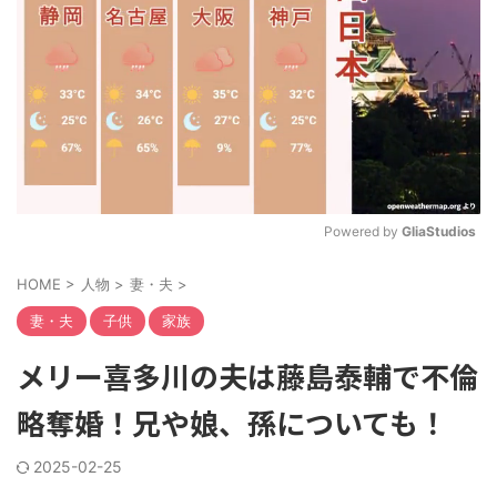
Powered by 
GliaStudios
M
HOME
>
人物
>
妻・夫
>
u
t
妻・夫
子供
家族
e
メリー喜多川の夫は藤島泰輔で不倫
略奪婚！兄や娘、孫についても！
2025-02-25