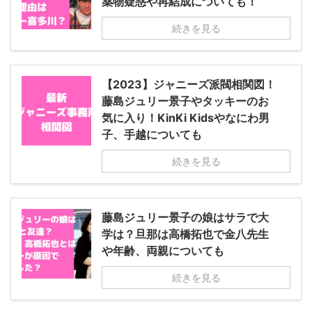
薬物疑惑や再結成についても！
続きを見る
【2023】ジャニーズ派閥相関図！
藤島ジュリー景子やタッキーのお
気に入り！KinKi Kidsやなにわ男
子、手越についても
続きを見る
藤島ジュリー景子の娘はサラで大
学は？旦那は高橋拓也で金八先生
や年齢、両親についても
続きを見る