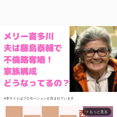
※本サイトはプロモーションが含まれています
もっと見る
arrow_forward_ios