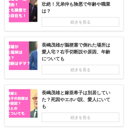
壮絶！兄弟仲も険悪で年齢や職業
は？
続きを見る
長嶋茂雄が脳梗塞で倒れた場所は
愛人宅？右手切断説や原因、年齢
についても
続きを見る
長嶋茂雄と嫁亜希子は別居してい
た？死因やエホバ説、愛人にいて
も
続きを見る