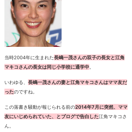
当時2004年に生まれた
長嶋一茂さんの双子の長女と江角
マキコさんの長女は同じ小学校に通学中
。
いわゆる、
長嶋一茂さんの妻と江角マキコさんはママ友だ
った
のですね。
この落書き騒動が報じられる前の
2014年7月に突然、ママ
友にいじめられていた、とブログで告白した
江角マキコさ
ん。