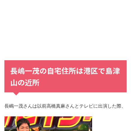
長嶋一茂の自宅住所は港区で島津
山の近所
長嶋一茂さんは以前高橋真麻さんとテレビに出演した際、