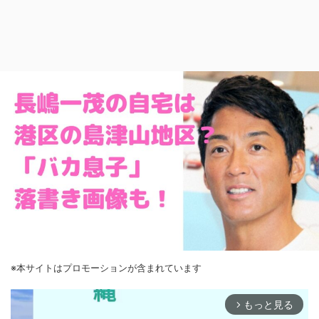
※本サイトはプロモーションが含まれています
もっと見る
arrow_forward_ios