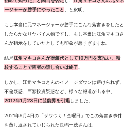
初めて知った」と関与を否定
し、
江角マキコさんの元マネ
ージャーが勝手にやったこと
、と釈明。
もし本当に元マネージャーが勝手にこんな落書きをしたと
したらかなりヤバイ人物ですし、もし本当は江角マキコさ
んが指示をしていたとしても印象が悪すぎますね。
結局
江角マキコさんが塗装代として10万円を支払い、転
校することで両者の話し合いは終了
。
しかし、江角マキコさんのイメージダウンは避けられず、
不倫疑惑、巨額投資疑惑など、様々な報道が出る中、
2017年1月23日に芸能界を引退
しました。
2021年6月4日の「ザワつく！金曜日」でこの落書き事件
を蒸し返されていじられた長嶋一茂さんは、