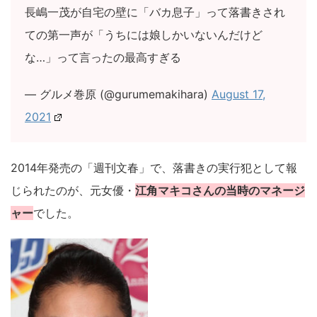
長嶋一茂が自宅の壁に「バカ息子」って落書きされ
ての第一声が「うちには娘しかいないんだけど
な…」って言ったの最高すぎる
— グルメ巻原 (@gurumemakihara)
August 17,
2021
2014年発売の「週刊文春」で、落書きの実行犯として報
じられたのが、元女優・
江角マキコさんの当時のマネージ
ャー
でした。