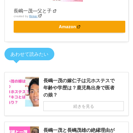
長嶋一茂―父と子
created by
Rinker
Amazon
あわせて読みたい
長嶋一茂の嫁仁子は元ホステスで
年齢や学歴は？鹿児島出身で医者
の娘？
続きを見る
長嶋一茂と長嶋茂雄の絶縁理由が