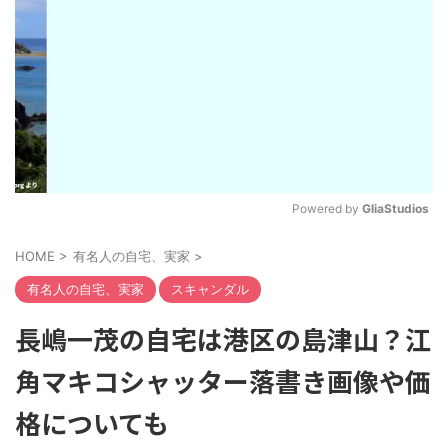
Powered by 
GliaStudios
M
HOME
>
有名人の自宅、実家
>
u
t
有名人の自宅、実家
スキャンダル
e
長嶋一茂の自宅は港区の島津山？江
角マキコシャッター落書き画像や価
格についても