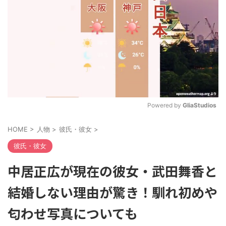
Powered by 
GliaStudios
M
HOME
>
人物
>
彼氏・彼女
>
u
t
彼氏・彼女
e
中居正広が現在の彼女・武田舞香と
結婚しない理由が驚き！馴れ初めや
匂わせ写真についても