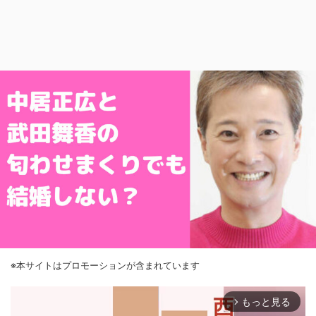
※本サイトはプロモーションが含まれています
もっと見る
arrow_forward_ios