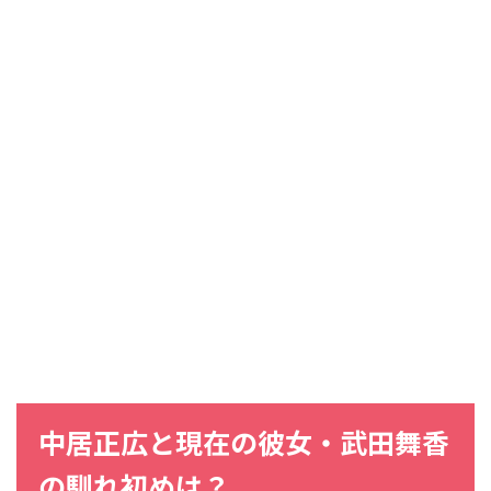
中居正広
と
現在
の
彼女・武田舞香
の
馴れ初め
は？