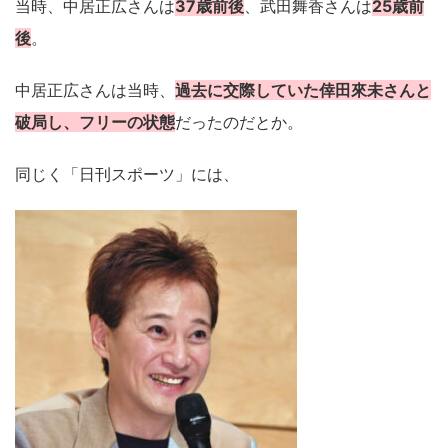
当時、中居正広さんは
37歳前後
、武田舞香さんは
25歳前
後
。
中居正広さんは当時、
過去に交際していた倖田來未さんと
破局し、フリーの状態
だったのだとか。
同じく「日刊スポーツ」には、