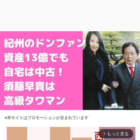
※本サイトはプロモーションが含まれています
もっと見る
arrow_forward_ios