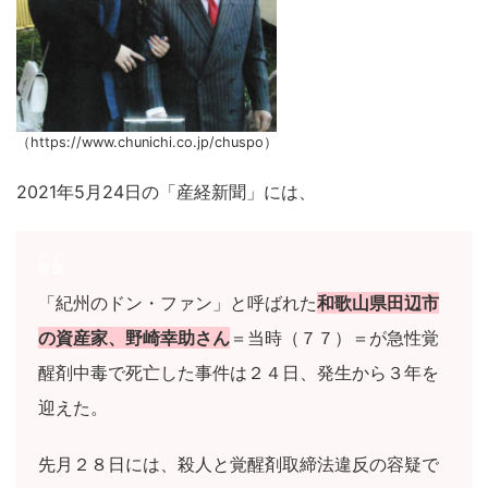
（https://www.chunichi.co.jp/chuspo）
2021年5月24日の「産経新聞」には、
「紀州のドン・ファン」と呼ばれた
和歌山県田辺市
の資産家、野崎幸助さん
＝当時（７７）＝が急性覚
醒剤中毒で死亡した事件は２４日、発生から３年を
迎えた。
先月２８日には、殺人と覚醒剤取締法違反の容疑で