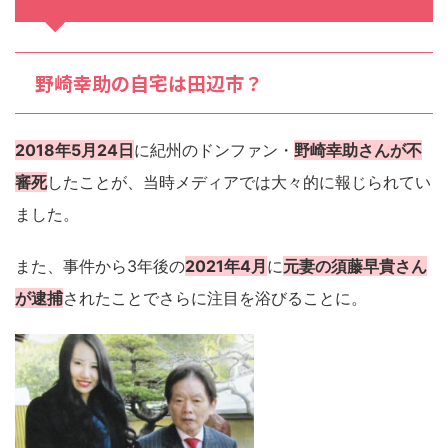
野崎幸助の自宅は田辺市？
2018年5月24日
に紀州のドンファン・
野崎幸助さんが不
審死
したことが、当時メディアでは大々的に報じられてい
ました。
また、事件から3年後の
2021年4月
に
元妻の須藤早貴さん
が逮捕
されたことでさらに注目を浴びることに。