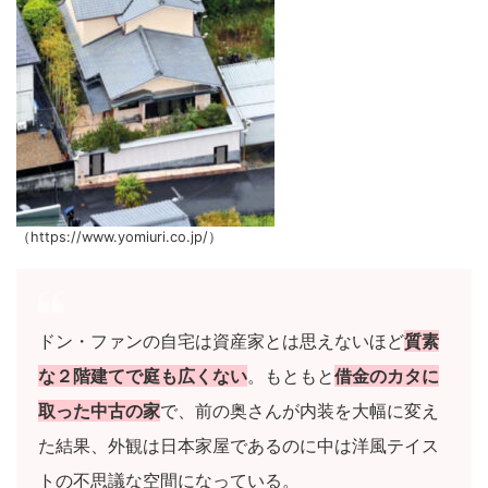
（https://www.yomiuri.co.jp/）
ドン・ファンの自宅は資産家とは思えないほど
質素
な２階建てで庭も広くない
。もともと
借金のカタに
取った中古の家
で、前の奥さんが内装を大幅に変え
た結果、外観は日本家屋であるのに中は洋風テイス
トの不思議な空間になっている。