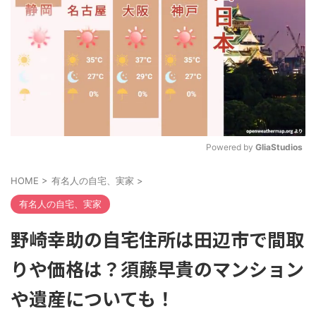
Powered by 
GliaStudios
M
HOME
>
有名人の自宅、実家
>
u
t
有名人の自宅、実家
e
野崎幸助の自宅住所は田辺市で間取
りや価格は？須藤早貴のマンション
や遺産についても！