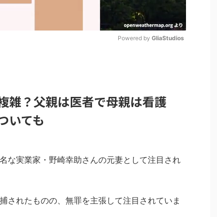
Powered by 
GliaStudios
M
u
t
複雑？父親は医者で母親は看護
e
ついても
名な実業家・野崎幸助さんの元妻として注目され
捕されたものの、無罪を主張して注目されていま