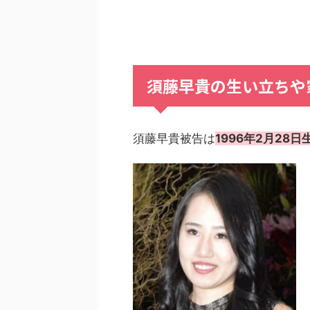
須藤早貴の生い立ちや
須藤早貴被告は
1996年2月28日