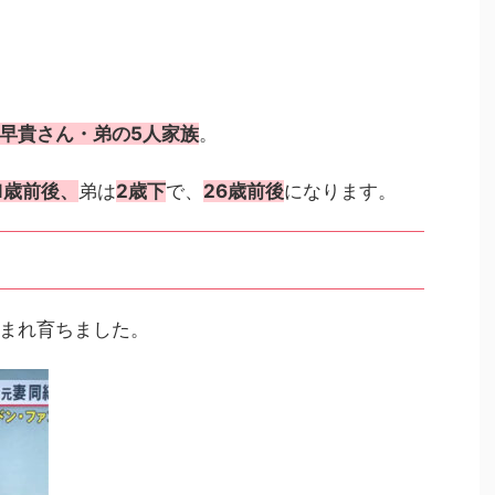
早貴さん・弟の5人家族
。
1歳前後、
弟は
2歳下
で、
26歳前後
になります。
まれ育ちました。