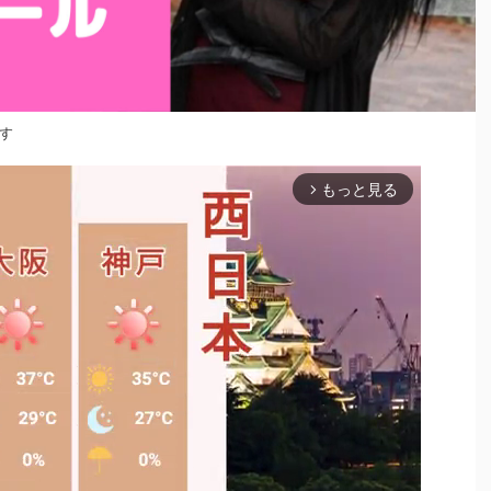
す
もっと見る
arrow_forward_ios