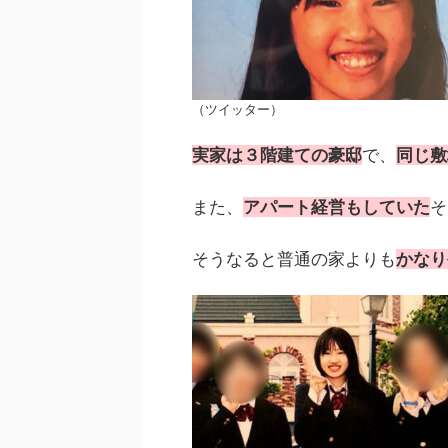
（ツイッター）
実家は３階建ての豪邸
で、
同じ敷
また、
アパート経営もしていた
そ
そうなると普通の家よりも
かなり