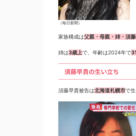
（毎日新聞）
家族構成は
父親・母親・姉・須藤
姉は
3歳上
で、年齢は2024年で
3
須藤早貴の生い立ち
須藤早貴被告は
北海道札幌市
で生