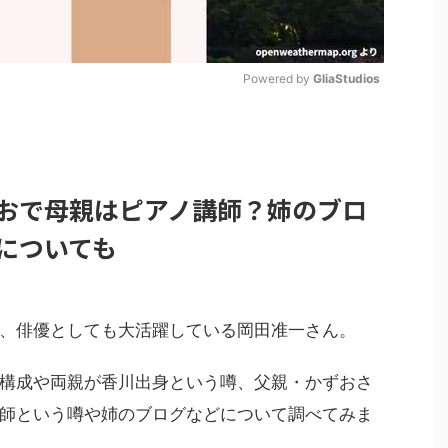
Powered by 
GliaStudios
M
u
t
おで母親はピアノ講師？姉のブロ
e
についても
、俳優としても大活躍している岡田准一さん。
構成や両親が香川出身という噂、父親・かずおさ
師という噂や姉のブログなどについて調べてみま