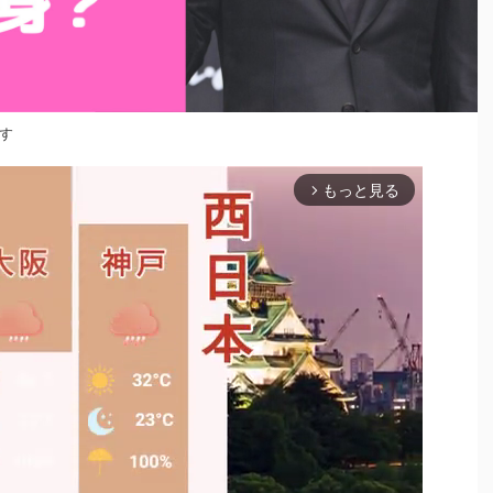
す
もっと見る
arrow_forward_ios