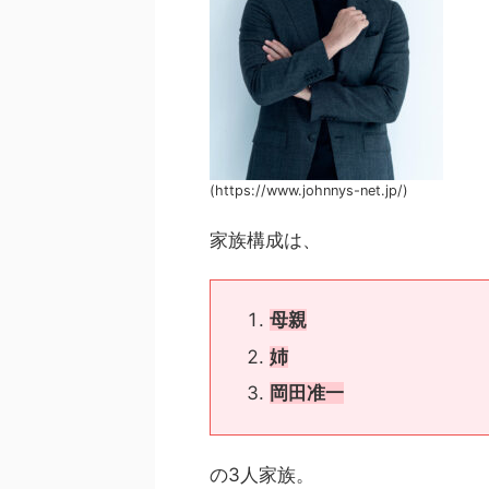
(https://www.johnnys-net.jp/)
家族構成は、
母親
姉
岡田准一
の3人家族。