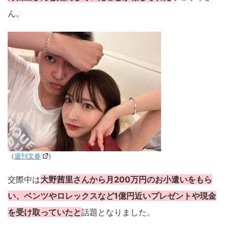
ん。
（
週刊文春
）
交際中は
大野茜里さんから月200万円のお小遣いをもら
い、ベンツやロレックスなど1億円近いプレゼントや現金
を受け取っていたと
話題となりました。