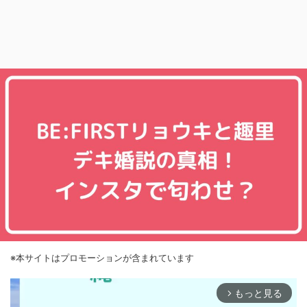
※本サイトはプロモーションが含まれています
もっと見る
arrow_forward_ios