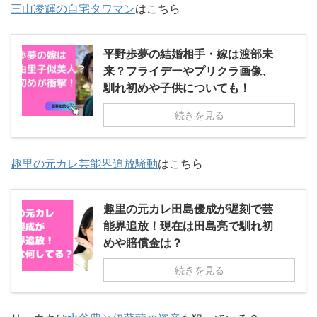
三山凌輝の自宅タワマン
はこちら
平野歩夢の結婚相手・嫁は渡部未
来？フライデーやプリクラ画像、
馴れ初めや子供についても！
続きを見る
趣里の元カレ芸能界追放騒動
はこちら
趣里の元カレ田島優成が遅刻で芸
能界追放！現在は田島亮で馴れ初
めや賠償金は？
続きを見る