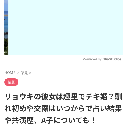
Powered by 
GliaStudios
M
HOME
>
話題
>
u
t
話題
e
リョウキの彼女は趣里でデキ婚？馴
れ初めや交際はいつからで占い結果
や共演歴、A子についても！