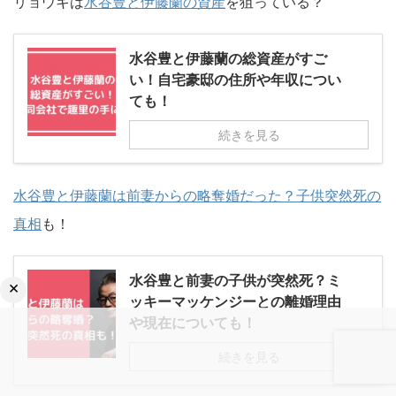
リョウキは
水谷豊と伊藤蘭の資産
を狙っている？
水谷豊と伊藤蘭の総資産がすご
い！自宅豪邸の住所や年収につい
ても！
続きを見る
水谷豊と伊藤蘭は前妻からの略奪婚だった？子供突然死の
真相
も！
水谷豊と前妻の子供が突然死？ミ
×
ッキーマッケンジーとの離婚理由
や現在についても！
続きを見る