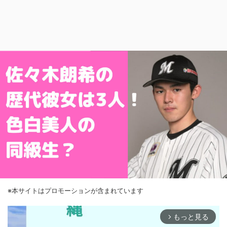
※本サイトはプロモーションが含まれています
もっと見る
arrow_forward_ios