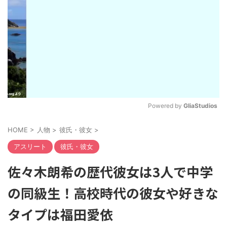
Powered by 
GliaStudios
M
HOME
>
人物
>
彼氏・彼女
>
u
t
アスリート
彼氏・彼女
e
佐々木朗希の歴代彼女は3人で中学
の同級生！高校時代の彼女や好きな
タイプは福田愛依