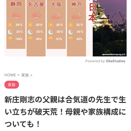
Powered by 
GliaStudios
M
HOME
>
家族
>
u
t
家族
e
新庄剛志の父親は合気道の先生で生
い立ちが破天荒！母親や家族構成に
ついても！