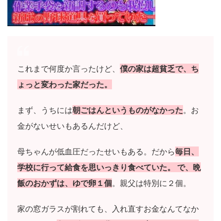
これまで何度か言ったけど、
僕の家は超貧乏
で、ち
ょっと変わった家だった。
まず、うちには
朝ごはんというものがなかった
。お
金がないせいもあるんだけど、
母ちゃんが低血圧だったせいもある。だから
毎日、
学校に行って給食を思いっきり食べていた。 で、
晩
飯のおかずは、ゆで卵１個
。親父は特別に２個。
家の窓ガラスが割れても、入れ直すお金なんてなか