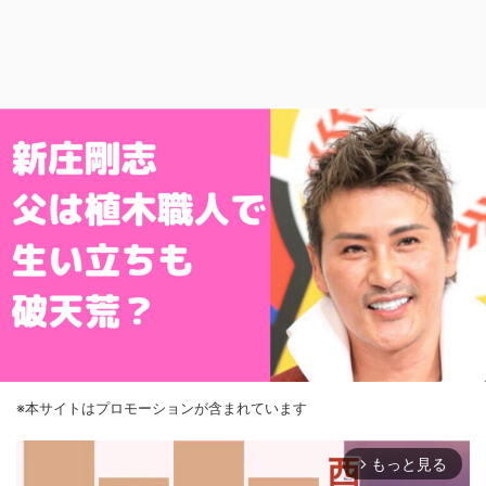
※本サイトはプロモーションが含まれています
もっと見る
arrow_forward_ios