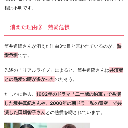
相は不明です。
消えた理由③ 熱愛危惧
筒井道隆さんが消えた理由3つ目と言われているのが、
熱
愛危惧
です。
先述の「リアルライブ」によると、筒井道隆さんは
共演者
との熱愛の噂が多かった
のだそう。
たしかに過去、
1992年のドラマ「二十歳の約束」で共演
した坂井真紀さんや、2000年の朝ドラ「私の青空」で共
演した田畑智子さん
との熱愛を噂されています。