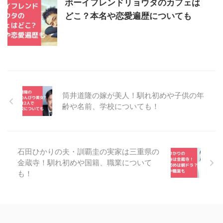
ボーイフレンドリョウタのカフェは
どこ？本名や恋愛遍歴についても
筒井道隆の嫁が美人！馴れ初めや子供の年
齢や名前、学校についても！
石田ひかりの夫・訓覇圭の実家は三重県の
金蔵寺！馴れ初めや国籍、職業について
も！