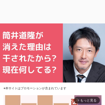
※本サイトはプロモーションが含まれています
もっと見る
arrow_forward_ios