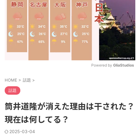
Powered by 
GliaStudios
M
HOME
>
話題
>
u
t
話題
e
筒井道隆が消えた理由は干された？
現在は何してる？
2025-03-04