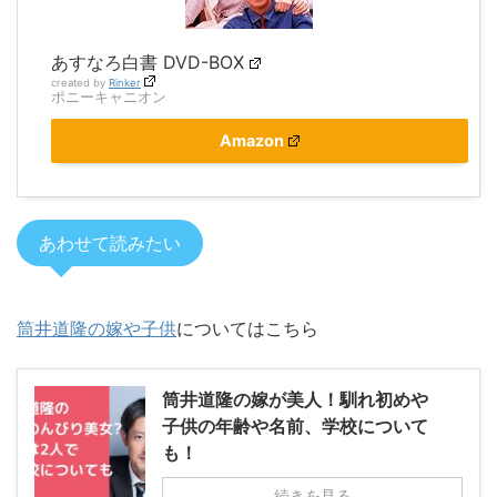
あすなろ白書 DVD-BOX
created by
Rinker
ポニーキャニオン
Amazon
あわせて読みたい
筒井道隆の嫁や子供
についてはこちら
筒井道隆の嫁が美人！馴れ初めや
子供の年齢や名前、学校について
も！
続きを見る